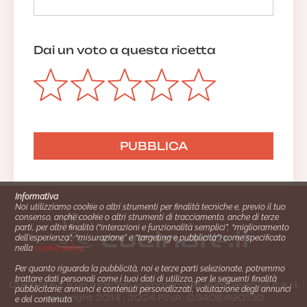
Dai un voto a questa ricetta
Informativa
Noi utilizziamo cookie o altri strumenti per finalità tecniche e, previo il tuo
consenso, anche cookie o altri strumenti di tracciamento, anche di terze
parti, per altre finalità (“interazioni e funzionalità semplici”, “miglioramento
dell'esperienza”, “misurazione” e “targeting e pubblicità”) come specificato
nella
cookie policy
.
Per quanto riguarda la pubblicità, noi e terze parti selezionate, potremmo
trattare dati personali come i tuoi dati di utilizzo, per le seguenti finalità
Cucinare.it è un marchio commerciale di Impiego24.it s.r.l.
pubblicitarie: annunci e contenuti personalizzati, valutazione degli annunci
copyright 2014 - 2024 P.IVA: 03406490130
e del contenuto.