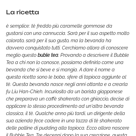
La ricetta
è semplice: tè freddo più caramelle gommose da
gustarsi con una cannuccia. Sarà per il suo aspetto molto
colorato, sarà per il suo gusto, ma la bevanda ha
davvero conquistato tutti. Cerchiamo allora di conoscere
meglio questo
buble tea
. Provando a descrivere il Bubble
Tea a chi non lo conosce, possiamo definirlo come una
bevanda che si beve e si mangia. A dare il nome a
questa ricetta sono le boba, sfere di tapioca aggiunte al
tè. Questa bevanda nasce negli anni ottanta e a crearla
fu Liu Han-Chieh. Incuriosito da un barista giapponese
che preparava un caffè shakerato con ghiaccio, decise di
applicare lo stesso procedimento ad un'altra bevanda
classica, il tè. Qualche anno più tardi, un dirigente della
sua azienda fece cadere in una tazza di tè shakerato
delle palline di pudding alla tapioca. Ecco allora nascere
il Bubble Tea. Tre decenni dopo la sua creazione, questa