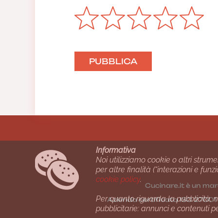
Informativa
Noi utilizziamo cookie o altri strume
per altre finalità (“interazioni e fu
cookie policy
.
Cucinare.it è un mar
Per quanto riguarda la pubblicità, no
Azienda certiﬁcata ISO 2700
pubblicitarie: annunci e contenuti p