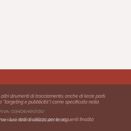
 altri strumenti di tracciamento, anche di terze parti,
 e “targeting e pubblicità”) come specificato nella
24 P.IVA: 03406490130
i tuoi dati di utilizzo, per le seguenti finalità
01 numero: SNR 96992040/89/Q