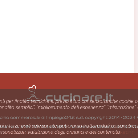
nti per finalità tecniche e, previo il tuo consenso, anche cookie o
nzionalità semplici”, “miglioramento dell'esperienza”, “misurazione”
chio commerciale di Impiego24.it s.r.l. copyright 2014 - 20
i e terze parti selezionate, potremmo trattare dati personali come 
1 numero: SNR 73140386/89/I - Azienda certiﬁcata ISO 90
ersonalizzati, valutazione degli annunci e del contenuto.
Gestione consensi e categorie merceologiche marketing