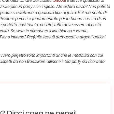
anche allontanare dai classici
biscotti
e servire qualcosa di
deale per un party stile inglese. Atmosfera russa? Non potrete
pcake si adattano a qualsiasi tipo di festa. E' il momento di
rticolare perché è fondamentale per la buona riuscita di un
sia perfetto, così tavola, posate, tutto deve essere al posto
lità. Se siete in primavera il lino bianco è ideale,
ieno inverno? Preferite tessuti damascati e argenti antichi
davvero perfetto sono importanti anche le modalità con cui
 aspetti da non trascurare affinché il tea party sia ricordato
a? Dicci cosa ne pensi!