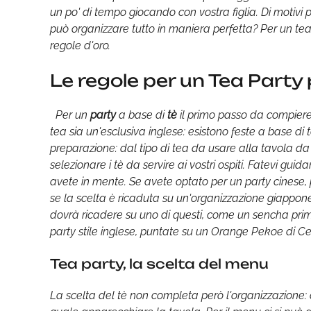
un po' di tempo giocando con vostra figlia. Di motiv
può organizzare tutto in maniera perfetta? Per un te
regole d'oro.
Le regole per un Tea Party
Per un
party
a base di
tè
il primo passo da compiere è
tea sia un'esclusiva inglese: esistono feste a base di t
preparazione: dal tipo di tea da usare alla tavola d
selezionare i tè da servire ai vostri ospiti. Fatevi gui
avete in mente. Se avete optato per un party cinese, 
se la scelta è ricaduta su un'organizzazione giappon
dovrà ricadere su uno di questi, come un sencha pri
party stile inglese, puntate su un Orange Pekoe di Ce
Tea party, la scelta del menu
La scelta del tè non completa però l'organizzazione: c'