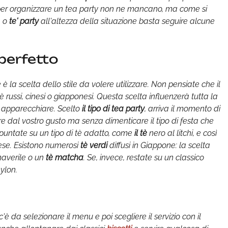
i per organizzare un tea party non ne mancano, ma come si
a o
te' party
all'altezza della situazione basta seguire alcune
 perfetto
 la scelta dello stile da volere utilizzare. Non pensiate che il
è russi, cinesi o giapponesi. Questa scelta influenzerà tutta la
a apparecchiare. Scelto
il tipo di tea party
, arriva il momento di
dare dal vostro gusto ma senza dimenticare il tipo di festa che
puntate su un tipo di tè adatto, come
il tè
nero al litchi, e così
ese. Esistono numerosi
tè verdi
diffusi in Giappone: la scelta
maverile o un
tè
matcha
. Se, invece, restate su un classico
ylon.
è da selezionare il menu e poi scegliere il servizio con il