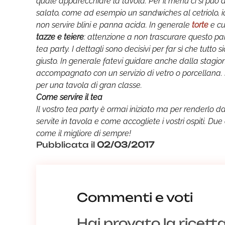
quale apparecchiare la tavola. Per il menu ci si può 
salato, come ad esempio un sandwiches al cetriolo, i
non servire blini e panna acida. In generale
torte
e cu
tazze e teiere
: attenzione a non trascurare questo pa
tea party. I dettagli sono decisivi per far sì che tutto 
giusto. In generale fatevi guidare anche dalla stagiona
accompagnato con un servizio di vetro o porcellana. P
per una tavola di gran classe.
Come servire il tea
Il vostro tea party è ormai iniziato ma per renderlo 
servite in tavola e come accogliete i vostri ospiti. Due
come il migliore di sempre!
Pubblicata il
02/03/2017
Commenti e voti
Hai provato la ricett