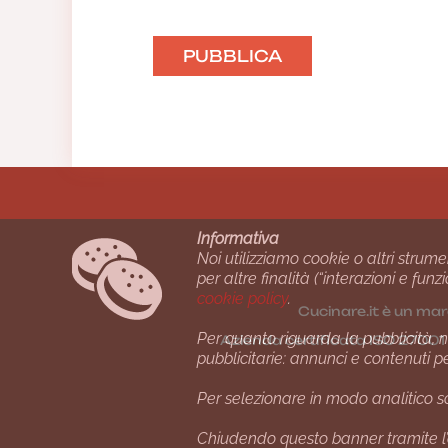
Informativa
Noi utilizziamo cookie o altri strume
per altre finalità (“interazioni e fu
cookie policy
.
Cucinare.it è un mar
Per quanto riguarda la pubblicità, no
Azienda certiﬁcata ISO 2700
pubblicitarie: annunci e contenuti p
Per selezionare in modo analitico so
Chiudendo questo banner tramite l’