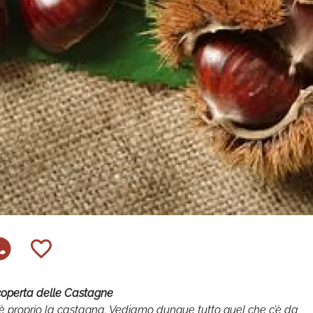
coperta delle Castagne
i è proprio la castagna. Vediamo dunque tutto quel che c’è da