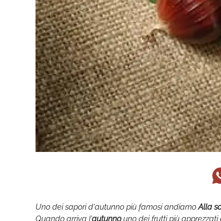
Uno dei sapori d'autunno più famosi andiamo
Alla s
Quando arriva l’
autunno
uno dei frutti più apprezzat