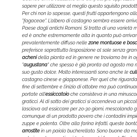
sapere per utilizzare al meglio questo squisito prod
Per chi non lo sapesse, questi frutti appartengono all
"fagaceae". L’albero di castagno sembra essere arriva
Paese dagli antichi Romani. Si tratta di una varietà
ed è anche estremamente alta in quanto può arrivare 
prevalentemente diffuso nelle
zone montuose e bosc
preferisce soprattutto l’esposizione al sole senza grand
acheni
della pianta ed in genere ne troviamo tre in ogn
"
augustana
" che spesso è già pronta ad agosto ma m
suo gusto dolce. Molto interessanti sono anche le
cul
castagno cinese e giapponese. Per quel che riguarda
fine di settembre e l’inizio di ottobre ma può continu
portate all’
essiccatoio
che consisteva in una minuscola 
graticci. Al di sotto dei graticci si accendeva un pic
lasciava ad essiccare per 20-30 giorni, mescolando gli
comunque di un prodotto povero che i contadini impie
zuppe e polenta. Oltre alla farina infatti, queste bo
arrostite
in un paiolo bucherellato. Sono buone da m