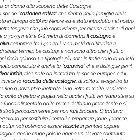
otto, andiamo alla scoperta delle Castagne
a specie "
castanea sativa
" che rientra nella famiglia delle
to in Europa dall’Asia Minore ed è stato introdotto nel nostro
 molto longeva che può sopravvivere per alcune decine di anni
a 30-35 metri e 6-8 metri di diametro.
Il castagno
è
hive
comprese tra i 400 ed i 1200 metri di altitudine e
i sbalzi termici. Le castagne non sono altro che i frutti o
i riccio spinoso. Le tipologie più note in Italia sono la varietà
olto conosciuta è anche la "
caravina
" che si distingue per il
tivar ibride
, cioè nate da incroci tra le specie europee ed il
 invece la
raccolta delle castagne
, di solito si svolge tra la
are fino a novembre inoltrato. Una volta raccolte, venivano
baita di pietra e paglia nella quale i frutti venivano stesi su
colo fuoco alimentato dalle bucce dell’anno precedente e si
 strati periodicamente per non farli bruciare. Si trattava
gavano per sostituire i cereali e preparare pane, focacce,
ntà autunnali potevano essere
lessate
in pentola oppure
angiare anche crude poiché hanno un elevato contenuto