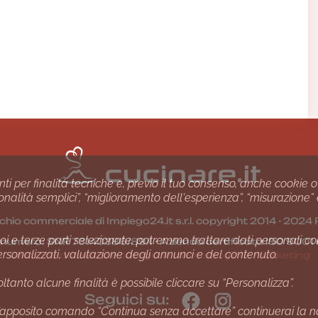
nti per finalità tecniche e, previo il tuo consenso, anche cookie o
nzionalità semplici”, “miglioramento dell'esperienza”, “misurazione”
chio commerciale di Impiego24.it s.r.l. copyright 2014 - 20
i e terze parti selezionate, potremmo trattare dati personali come 
1 numero: SNR 73140386/89/I - Azienda certiﬁcata ISO 90
ersonalizzati, valutazione degli annunci e del contenuto.
Gestione consensi e categorie merceologiche marketing
ltanto alcune finalità è possibile cliccare su “Personalizza”.
Seguici su:
apposito comando “Continua senza accettare” continuerai la navi