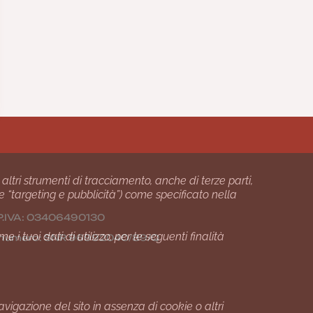
 altri strumenti di tracciamento, anche di terze parti,
 e “targeting e pubblicità”) come specificato nella
24 P.IVA: 03406490130
i tuoi dati di utilizzo, per le seguenti finalità
01 numero: SNR 96992040/89/Q
gazione del sito in assenza di cookie o altri