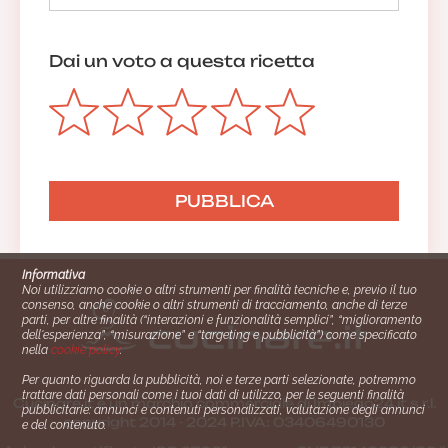
Dai un voto a questa ricetta
Informativa
Noi utilizziamo cookie o altri strumenti per finalità tecniche e, previo il tuo
consenso, anche cookie o altri strumenti di tracciamento, anche di terze
parti, per altre finalità (“interazioni e funzionalità semplici”, “miglioramento
dell'esperienza”, “misurazione” e “targeting e pubblicità”) come specificato
nella
cookie policy
.
Per quanto riguarda la pubblicità, noi e terze parti selezionate, potremmo
trattare dati personali come i tuoi dati di utilizzo, per le seguenti finalità
Cucinare.it è un marchio commerciale di Impiego24.it s.r.l.
pubblicitarie: annunci e contenuti personalizzati, valutazione degli annunci
copyright 2014 - 2024 P.IVA: 03406490130
e del contenuto.