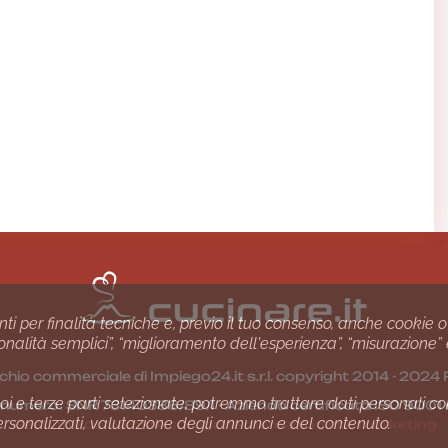
nti per finalità tecniche e, previo il tuo consenso, anche cookie o
nzionalità semplici”, “miglioramento dell'esperienza”, “misurazione”
chio commerciale di Impiego24.it s.r.l. copyright 2014 - 20
i e terze parti selezionate, potremmo trattare dati personali come 
1 numero: SNR 73140386/89/I - Azienda certiﬁcata ISO 90
ersonalizzati, valutazione degli annunci e del contenuto.
Gestione consensi e categorie merceologiche marketing