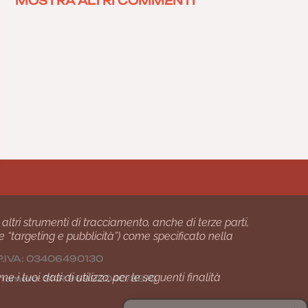
MOSTRA ALTRI COMMENTI
 altri strumenti di tracciamento, anche di terze parti,
 e “targeting e pubblicità”) come specificato nella
24 P.IVA: 03406490130
i tuoi dati di utilizzo, per le seguenti finalità
01 numero: SNR 96992040/89/Q