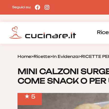
Seguici su:
Rice
Home
>
Ricette
>
In Evidenza
>
RICETTE PE
MINI CALZONI SURG
COME SNACK O PER 
5