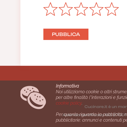
Informativa
Noi utilizziamo cookie o altri strume
per altre finalità (“interazioni e fu
cookie policy
.
Cucinare.it è un mar
Per quanto riguarda la pubblicità, no
Azienda certiﬁcata ISO 2700
pubblicitarie: annunci e contenuti p