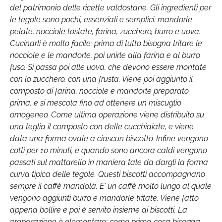
del patrimonio delle ricette valdostane. Gli ingredienti per
le tegole sono pochi, essenziali e semplici: mandorle
pelate, nocciole tostate, farina, zucchero, burro e uova.
Cucinarli è molto facile: prima di tutto bisogna tritare le
nocciole e le mandorle, poi unirle alla farina e al burro
fuso. Si passa poi alle uova, che devono essere montate
con lo zucchero, con una frusta. Viene poi aggiunto il
composto di farina, nocciole e mandorle preparato
prima, e si mescola fino ad ottenere un miscuglio
omogeneo. Come ultima operazione viene distribuito su
una teglia il composto con delle cucchiaiate, e viene
data una forma ovale a ciascun biscotto. Infine vengono
cotti per 10 minuti, e quando sono ancora caldi vengono
passati sul mattarello in maniera tale da dargli la forma
curva tipica delle tegole. Questi biscotti accompagnano
sempre il caffè mandolà. E' un caffè molto lungo al quale
vengono aggiunti burro e mandorle tritate. Viene fatto
appena bollire e poi è servito insieme ai biscotti. La
preparazione è elementare: come prima cosa bisogna