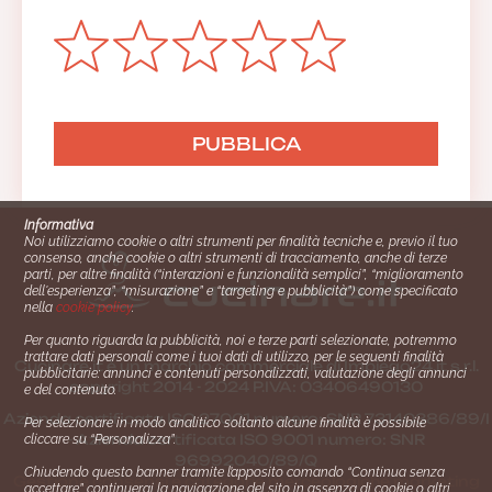
Informativa
Noi utilizziamo cookie o altri strumenti per finalità tecniche e, previo il tuo
consenso, anche cookie o altri strumenti di tracciamento, anche di terze
parti, per altre finalità (“interazioni e funzionalità semplici”, “miglioramento
dell'esperienza”, “misurazione” e “targeting e pubblicità”) come specificato
nella
cookie policy
.
Per quanto riguarda la pubblicità, noi e terze parti selezionate, potremmo
trattare dati personali come i tuoi dati di utilizzo, per le seguenti finalità
Cucinare.it è un marchio commerciale di Impiego24.it s.r.l.
pubblicitarie: annunci e contenuti personalizzati, valutazione degli annunci
copyright 2014 - 2024 P.IVA: 03406490130
e del contenuto.
Azienda certiﬁcata ISO 27001 numero: SNR 73140386/89/I
Per selezionare in modo analitico soltanto alcune finalità è possibile
- Azienda certiﬁcata ISO 9001 numero: SNR
cliccare su “Personalizza”.
96992040/89/Q
Chiudendo questo banner tramite l’apposito comando “Continua senza
Gestione consensi e categorie merceologiche marketing
accettare” continuerai la navigazione del sito in assenza di cookie o altri