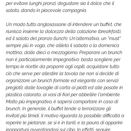
per evitare lunghi pranzi, degustare sia il dolce che il
salato, stando in piacevole compagnia.
Un modo tutto anglosassone di intendere un buffet, che
riunisca insieme la dolcezza della colazione (breakfast),
ed il salato del pranzo (lunch). Un'alternativa, un "must"
sempre più in voga, che allieta il sabato o la domenica
mattina, dalle dieci a mezzogiorno. Preparare un brunch
non è particolarmente impegnativo: basta scegliere per
tempo le ricette da proporre agli ospiti, acquistare tutto
ciò che serve per allestire la tavola (se non si decide di
organizzare un brunch formale ed elegante con servizi
pregiati), dalle tovaglie di carta ai piatti ed alle posate in
plastica colorata, ai vasi di fiori per abbellire l'ambiente.
Molto più impegnativo, è sapersi comportare in caso di
brunch. In generale, il buffet tende a terrorizzare gli
invitati più timidi. Il motivo riguarda la possibile difficoltà a
reperire le pietanze, se si è in tanti, e la paura di apparire
inopportuni avventandosi sul cibo. In effetti, seguire