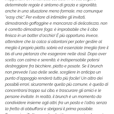
determinate regole è sintomo di grazia e signorilità,
anche in una situazione meno formale, ma comunque
"easy chic". Per evitare di intimidire gli invitati,
dimostrando goffaggine e mancanza di delicatezza, non
è corretto dimostrare foga: è improbabile che il cibo
finisca in un batter d'occhio! É più opportuno, invece,
attendere che la calca si allontani per poter gestire al
meglio il proprio piatto, sobrio ed essenziale (meglio fare il
bis di una pietanza che esagerare nelle dosi). Dopo aver
scelto, con calma e serenità, è indispensabile potersi
destreggiare fra bicchiere, piatto e posate. Se il brunch
non prevede l'uso delle sedie, scegliere in anticipo un
punto d'appoggio renderà tutto più facile! Un altro dei
possibili errori, sicuramente quello più comune, è quello di
concentrarsi troppo sul cibo, e trascurare gli amici e le
persone invitate. In realtà, il brunch è un momento da
condividere insieme agli altri, fra un pasto e l'altro, senza
la fretta di abbuffarsi e sbrigarsi il prima possibile.