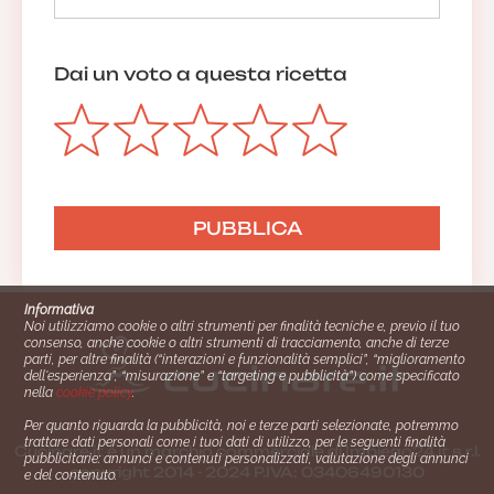
Dai un voto a questa ricetta
Informativa
Noi utilizziamo cookie o altri strumenti per finalità tecniche e, previo il tuo
consenso, anche cookie o altri strumenti di tracciamento, anche di terze
parti, per altre finalità (“interazioni e funzionalità semplici”, “miglioramento
dell'esperienza”, “misurazione” e “targeting e pubblicità”) come specificato
nella
cookie policy
.
Per quanto riguarda la pubblicità, noi e terze parti selezionate, potremmo
trattare dati personali come i tuoi dati di utilizzo, per le seguenti finalità
Cucinare.it è un marchio commerciale di Impiego24.it s.r.l.
pubblicitarie: annunci e contenuti personalizzati, valutazione degli annunci
copyright 2014 - 2024 P.IVA: 03406490130
e del contenuto.