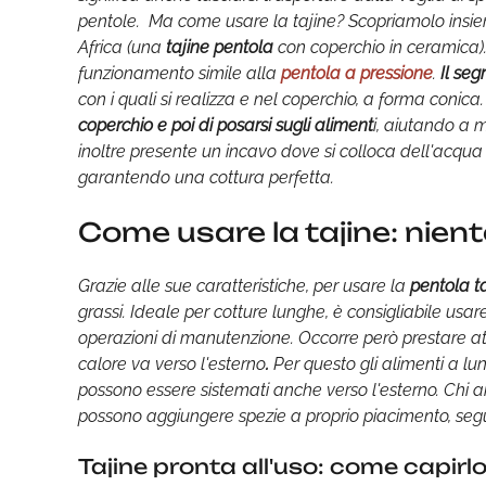
pentole. Ma come usare la tajine? Scopriamolo insiem
Africa (una
tajine pentola
con coperchio in ceramica).
funzionamento simile alla
pentola a pressione
.
Il seg
con i quali si realizza e nel coperchio, a forma conica
coperchio e poi di posarsi sugli aliment
i, aiutando a 
inoltre presente un incavo dove si colloca dell'acqua
garantendo una cottura perfetta.
Come usare la tajine: niente
Grazie alle sue caratteristiche, per usare la
pentola ta
grassi. Ideale per cotture lunghe, è consigliabile usa
operazioni di manutenzione. Occorre però prestare att
calore va verso l'esterno
.
Per questo gli alimenti a lun
possono essere sistemati anche verso l'esterno. Chi 
possono aggiungere spezie a proprio piacimento, seg
Tajine pronta all'uso: come capirl