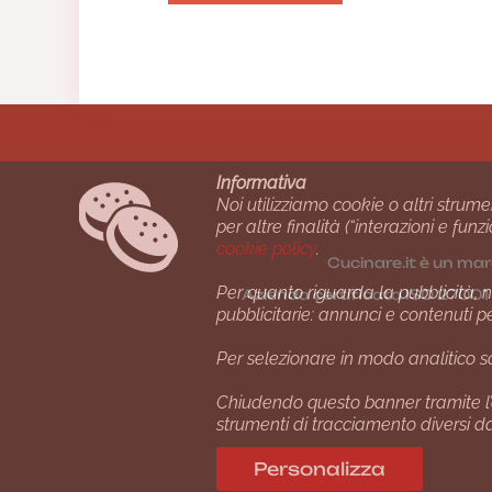
Informativa
Noi utilizziamo cookie o altri strume
per altre finalità (“interazioni e fu
cookie policy
.
Cucinare.it è un mar
Per quanto riguarda la pubblicità, no
Azienda certiﬁcata ISO 2700
pubblicitarie: annunci e contenuti p
Per selezionare in modo analitico so
Chiudendo questo banner tramite l’
strumenti di tracciamento diversi da 
Personalizza