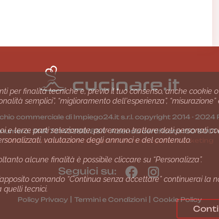
nti per finalità tecniche e, previo il tuo consenso, anche cookie o
nzionalità semplici”, “miglioramento dell'esperienza”, “misurazione”
chio commerciale di Impiego24.it s.r.l. copyright 2014 - 20
i e terze parti selezionate, potremmo trattare dati personali come 
1 numero: SNR 73140386/89/I - Azienda certiﬁcata ISO 90
ersonalizzati, valutazione degli annunci e del contenuto.
Gestione consensi e categorie merceologiche marketing
ltanto alcune finalità è possibile cliccare su “Personalizza”.
Seguici su:
apposito comando “Continua senza accettare” continuerai la navi
quelli tecnici.
|
|
Policy Privacy
Termini e Condizioni
Cookie Policy
Conti