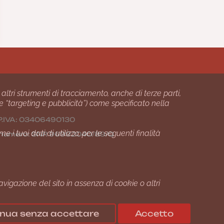
 altri strumenti di tracciamento, anche di terze parti,
 e “targeting e pubblicità”) come specificato nella
24 P.IVA: 03406490130
i tuoi dati di utilizzo, per le seguenti finalità
01 numero: SNR 96992040/89/Q
gazione del sito in assenza di cookie o altri
nua senza accettare
Accetto