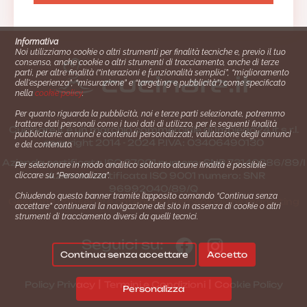
Informativa
Noi utilizziamo cookie o altri strumenti per finalità tecniche e, previo il tuo
consenso, anche cookie o altri strumenti di tracciamento, anche di terze
parti, per altre finalità (“interazioni e funzionalità semplici”, “miglioramento
dell'esperienza”, “misurazione” e “targeting e pubblicità”) come specificato
nella
cookie policy
.
Per quanto riguarda la pubblicità, noi e terze parti selezionate, potremmo
trattare dati personali come i tuoi dati di utilizzo, per le seguenti finalità
Cucinare.it è un marchio commerciale di Impiego24.it s.r.l.
pubblicitarie: annunci e contenuti personalizzati, valutazione degli annunci
copyright 2014 - 2024 P.IVA: 03406490130
e del contenuto.
Azienda certiﬁcata ISO 27001 numero: SNR 73140386/89/I
Per selezionare in modo analitico soltanto alcune finalità è possibile
- Azienda certiﬁcata ISO 9001 numero: SNR
cliccare su “Personalizza”.
96992040/89/Q
Chiudendo questo banner tramite l’apposito comando “Continua senza
Gestione consensi e categorie merceologiche marketing
accettare” continuerai la navigazione del sito in assenza di cookie o altri
strumenti di tracciamento diversi da quelli tecnici.
Seguici su:
Continua senza accettare
Accetto
|
|
Policy Privacy
Termini e Condizioni
Cookie Policy
Personalizza