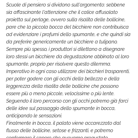
Scuole di pensiero si dividono sull'argomento: sebbene
sia affascinante l'attenzione che il calice affusolato
proietta sul perlage, ovvero sulla risalita delle bollicine,
pare che la piccola bocca del bicchiere non contribuisca
ad evidenziare i profumi dello spumante, e che quindi sia
da preferire genericamente un bicchiere a tulipano.
Sempre più spesso, i produttori si dilettano a disegnare
loro stessi un bicchiere da degustazione abbinato al loro
spumante, proprio per risolvere questo dilemma.
Imperativo in ogni caso utilizzare dei bicchieri trasparenti,
per poter godere con gli occhi della bellezza e della
leggerezza della risalita delle bollicine che possono
essere più o meno piccole, velocissime o più lente.
Seguendo il loro percorso con gli occhi potremo già farci
delle idee sul passaggio dello spumante in bocca,
anticipando le sensazioni.
Finalmente in bocca, il palato viene accarezzato dal
flusso delle bollicine, setose e frizzanti, e potremo
confermare il sapore che avevamo pregustato