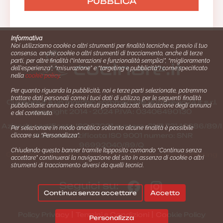
Informativa
Noi utilizziamo cookie o altri strumenti per finalità tecniche e, previo il tuo
consenso, anche cookie o altri strumenti di tracciamento, anche di terze
parti, per altre finalità (“interazioni e funzionalità semplici”, “miglioramento
dell'esperienza”, “misurazione” e “targeting e pubblicità”) come specificato
nella
cookie policy
.
Per quanto riguarda la pubblicità, noi e terze parti selezionate, potremmo
trattare dati personali come i tuoi dati di utilizzo, per le seguenti finalità
Cucinare.it è un marchio commerciale di Impiego24.it s.r.l.
pubblicitarie: annunci e contenuti personalizzati, valutazione degli annunci
copyright 2014 - 2024 P.IVA: 03406490130
e del contenuto.
Azienda certiﬁcata ISO 27001 numero: SNR 73140386/89/I
Per selezionare in modo analitico soltanto alcune finalità è possibile
- Azienda certiﬁcata ISO 9001 numero: SNR
cliccare su “Personalizza”.
96992040/89/Q
Chiudendo questo banner tramite l’apposito comando “Continua senza
Gestione consensi e categorie merceologiche marketing
accettare” continuerai la navigazione del sito in assenza di cookie o altri
strumenti di tracciamento diversi da quelli tecnici.
Seguici su:
Continua senza accettare
Accetto
|
|
Policy Privacy
Termini e Condizioni
Cookie Policy
Personalizza