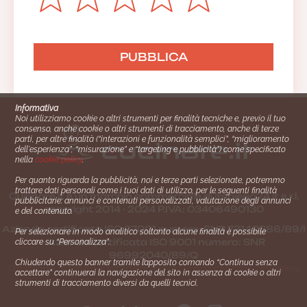
Informativa
Noi utilizziamo cookie o altri strumenti per finalità tecniche e, previo il tuo
consenso, anche cookie o altri strumenti di tracciamento, anche di terze
parti, per altre finalità (“interazioni e funzionalità semplici”, “miglioramento
dell'esperienza”, “misurazione” e “targeting e pubblicità”) come specificato
nella
cookie policy
.
Per quanto riguarda la pubblicità, noi e terze parti selezionate, potremmo
trattare dati personali come i tuoi dati di utilizzo, per le seguenti finalità
Cucinare.it è un marchio commerciale di Impiego24.it s.r.l.
pubblicitarie: annunci e contenuti personalizzati, valutazione degli annunci
copyright 2014 - 2024 P.IVA: 03406490130
e del contenuto.
Azienda certiﬁcata ISO 27001 numero: SNR 73140386/89/I
Per selezionare in modo analitico soltanto alcune finalità è possibile
- Azienda certiﬁcata ISO 9001 numero: SNR
cliccare su “Personalizza”.
96992040/89/Q
Chiudendo questo banner tramite l’apposito comando “Continua senza
Gestione consensi e categorie merceologiche marketing
accettare” continuerai la navigazione del sito in assenza di cookie o altri
strumenti di tracciamento diversi da quelli tecnici.