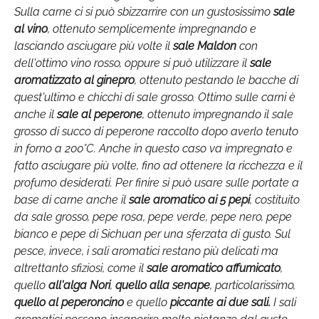
Sulla carne ci si può sbizzarrire con un gustosissimo
sale
al vino
, ottenuto semplicemente impregnando e
lasciando asciugare più volte il
sale Maldon
con
dell'ottimo vino rosso, oppure si può utilizzare il
sale
aromatizzato al ginepro
, ottenuto pestando le bacche di
quest'ultimo e chicchi di sale grosso. Ottimo sulle carni è
anche il
sale al peperone
, ottenuto impregnando il sale
grosso di succo di peperone raccolto dopo averlo tenuto
in forno a 200°C. Anche in questo caso va impregnato e
fatto asciugare più volte, fino ad ottenere la ricchezza e il
profumo desiderati. Per finire si può usare sulle portate a
base di carne anche il
sale aromatico ai 5 pepi
, costituito
da sale grosso, pepe rosa, pepe verde, pepe nero, pepe
bianco e pepe di Sichuan per una sferzata di gusto. Sul
pesce, invece, i sali aromatici restano più delicati ma
altrettanto sfiziosi, come il
sale aromatico affumicato
,
quello
all'alga Nori
,
quello alla senape
, particolarissimo,
quello al peperoncino
e quello
piccante ai due sali.
I sali