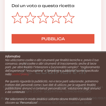
Dai un voto a questa ricetta
Informativa
Noi utilizziamo cookie o altri strumenti per finalità tecniche e, previo il tuo
consenso, anche cookie o altri strumenti di tracciamento, anche di terze
parti, per altre finalità (“interazioni e funzionalità semplici”, “miglioramento
dell'esperienza”, “misurazione” e “targeting e pubblicità”) come specificato
nella
cookie policy
.
Per quanto riguarda la pubblicità, noi e terze parti selezionate, potremmo
trattare dati personali come i tuoi dati di utilizzo, per le seguenti finalità
Cucinare.it è un marchio commerciale di Impiego24.it s.r.l.
pubblicitarie: annunci e contenuti personalizzati, valutazione degli annunci
copyright 2014 - 2024 P.IVA: 03406490130
e del contenuto.
Azienda certiﬁcata ISO 27001 numero: SNR 73140386/89/I
Per selezionare in modo analitico soltanto alcune finalità è possibile
- Azienda certiﬁcata ISO 9001 numero: SNR
cliccare su “Personalizza”.