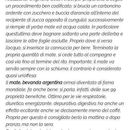
un procedimento ben codificato: si brucia un carboncino
ardente con zucchero e buccia d’arancia all’interno del
recipiente di zucca apposito (il cungulo); successivamente
si riempie di yerba mate ed acqua calda. In particolare
quest’ultima deve bagnare soltanto una parte dell’erba e
lasciare le altre foglie asciutte. Proprio dove si versa
l’acqua, si inserisce la cannuccia per bere. Terminata la
propria quantità di mate, si cede tutto al compagno e
così via fino al termine del rito. Importante: il mate va
servito sempre con la schiuma; il contrario è considerato
quasi un’offesa.
Il
mate, bevanda argentina
ormai diventata di fama
mondiale, fa anche bene: si parla, infatti, delle sue 99
proprietà benefiche. Ottimo per le vie respiratorie,
diuretico, energizzante, depurativo, digestivo, ha anche un
effetto eccitante anche se decisamente meno del caffè.
Proprio per questo è consigliato berlo la mattina o dopo
pranzo, ma non la sera.