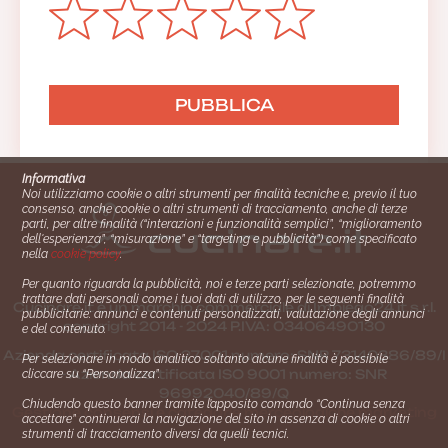
Informativa
Noi utilizziamo cookie o altri strumenti per finalità tecniche e, previo il tuo
consenso, anche cookie o altri strumenti di tracciamento, anche di terze
parti, per altre finalità (“interazioni e funzionalità semplici”, “miglioramento
dell'esperienza”, “misurazione” e “targeting e pubblicità”) come specificato
nella
cookie policy
.
Per quanto riguarda la pubblicità, noi e terze parti selezionate, potremmo
trattare dati personali come i tuoi dati di utilizzo, per le seguenti finalità
Cucinare.it è un marchio commerciale di Impiego24.it s.r.l.
pubblicitarie: annunci e contenuti personalizzati, valutazione degli annunci
copyright 2014 - 2024 P.IVA: 03406490130
e del contenuto.
Azienda certiﬁcata ISO 27001 numero: SNR 73140386/89/I
Per selezionare in modo analitico soltanto alcune finalità è possibile
- Azienda certiﬁcata ISO 9001 numero: SNR
cliccare su “Personalizza”.
96992040/89/Q
Chiudendo questo banner tramite l’apposito comando “Continua senza
Gestione consensi e categorie merceologiche marketing
accettare” continuerai la navigazione del sito in assenza di cookie o altri
strumenti di tracciamento diversi da quelli tecnici.