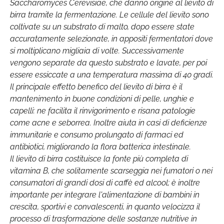
Saccharomyces Cerevisiae, che danno origine al lievito di
birra tramite la fermentazione. Le cellule del lievito sono
coltivate su un substrato di malto, dopo essere state
accuratamente selezionate, in appositi fermentatori dove
si moltiplicano migliaia di volte. Successivamente
vengono separate da questo substrato e lavate, per poi
essere essiccate a una temperatura massima di 40 gradi.
Il principale effetto benefico del lievito di birra è il
mantenimento in buone condizioni di pelle, unghie e
capelli: ne facilita il rinvigorimento e risana patologie
come acne e seborrea. Inoltre aiuta in casi di deficienze
immunitarie e consumo prolungato di farmaci ed
antibiotici, migliorando la flora batterica intestinale.
Il lievito di birra costituisce la fonte più completa di
vitamina B, che solitamente scarseggia nei fumatori o nei
consumatori di grandi dosi di caffè ed alcool; è inoltre
importante per integrare l'alimentazione di bambini in
crescita, sportivi e convalescenti, in quanto velocizza il
processo di trasformazione delle sostanze nutritive in