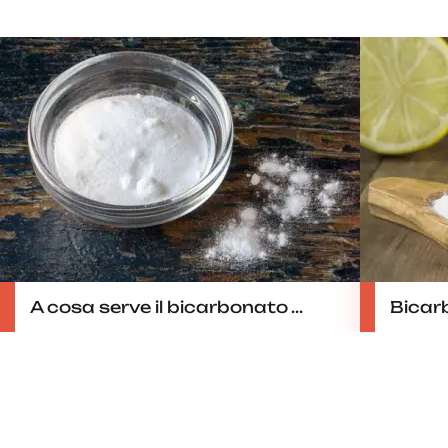
A cosa serve il bicarbonato ...
Bicarb