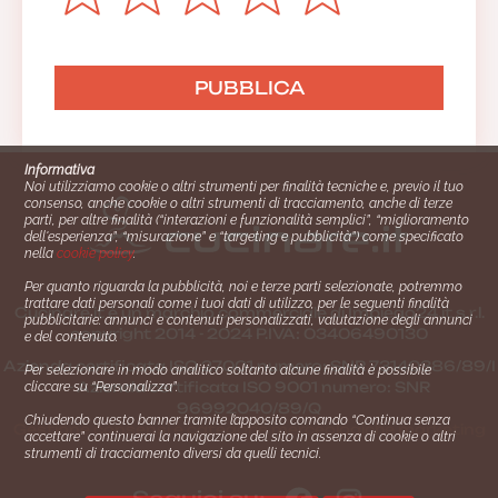
Informativa
Noi utilizziamo cookie o altri strumenti per finalità tecniche e, previo il tuo
consenso, anche cookie o altri strumenti di tracciamento, anche di terze
parti, per altre finalità (“interazioni e funzionalità semplici”, “miglioramento
dell'esperienza”, “misurazione” e “targeting e pubblicità”) come specificato
nella
cookie policy
.
Per quanto riguarda la pubblicità, noi e terze parti selezionate, potremmo
trattare dati personali come i tuoi dati di utilizzo, per le seguenti finalità
Cucinare.it è un marchio commerciale di Impiego24.it s.r.l.
pubblicitarie: annunci e contenuti personalizzati, valutazione degli annunci
copyright 2014 - 2024 P.IVA: 03406490130
e del contenuto.
Azienda certiﬁcata ISO 27001 numero: SNR 73140386/89/I
Per selezionare in modo analitico soltanto alcune finalità è possibile
- Azienda certiﬁcata ISO 9001 numero: SNR
cliccare su “Personalizza”.
96992040/89/Q
Chiudendo questo banner tramite l’apposito comando “Continua senza
Gestione consensi e categorie merceologiche marketing
accettare” continuerai la navigazione del sito in assenza di cookie o altri
strumenti di tracciamento diversi da quelli tecnici.