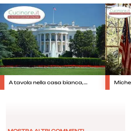
A tavola nella casa bianca, ...
Miche