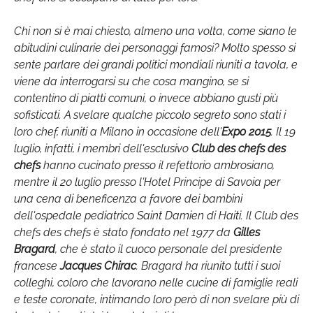
Chi non si è mai chiesto, almeno una volta, come siano le
abitudini culinarie dei personaggi famosi? Molto spesso si
sente parlare dei grandi politici mondiali riuniti a tavola, e
viene da interrogarsi su che cosa mangino, se si
contentino di piatti comuni, o invece abbiano gusti più
sofisticati. A svelare qualche piccolo segreto sono stati i
loro chef, riuniti a Milano in occasione dell'
Expo 2015
. Il 19
luglio, infatti, i membri dell'esclusivo
Club des chefs des
chefs
hanno cucinato presso il refettorio ambrosiano,
mentre il 20 luglio presso l'Hotel Principe di Savoia per
una cena di beneficenza a favore dei bambini
dell'ospedale pediatrico Saint Damien di Haiti. Il Club des
chefs des chefs è stato fondato nel 1977 da
Gilles
Bragard
, che è stato il cuoco personale del presidente
francese
Jacques Chirac
. Bragard ha riunito tutti i suoi
colleghi, coloro che lavorano nelle cucine di famiglie reali
e teste coronate, intimando loro però di non svelare più di