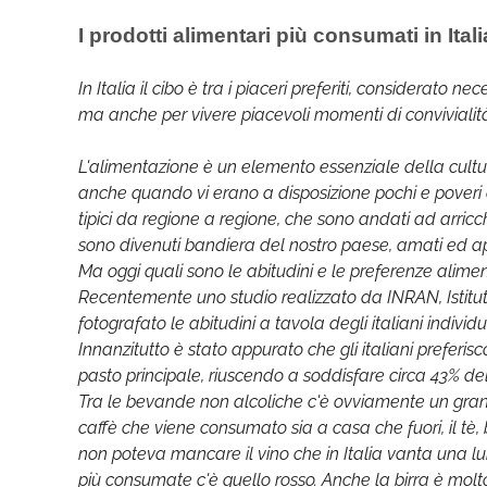
I prodotti alimentari più consumati in Itali
In Italia il cibo è tra i piaceri preferiti, considerato n
ma anche per vivere piacevoli momenti di convivialit
L'alimentazione è un elemento essenziale della cultura,
anche quando vi erano a disposizione pochi e poveri al
tipici da regione a regione, che sono andati ad arricchi
sono divenuti bandiera del nostro paese, amati ed app
Ma oggi quali sono le abitudini e le preferenze aliment
Recentemente uno studio realizzato da INRAN, Istituto
fotografato le abitudini a tavola degli italiani indivi
Innanzitutto è stato appurato che gli italiani prefer
pasto principale, riuscendo a soddisfare circa 43% de
Tra le bevande non alcoliche c'è ovviamente un grand
caffè che viene consumato sia a casa che fuori, il tè
non poteva mancare il vino che in Italia vanta una lun
più consumate c'è quello rosso. Anche la birra è mol