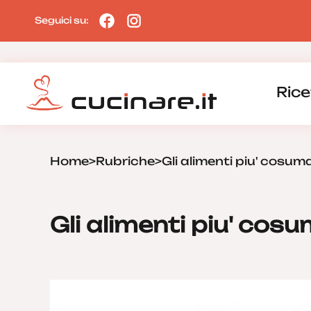
Seguici su:
Rice
Home
>
Rubriche
>
Gli alimenti piu' cosumat
Gli alimenti piu' cosum