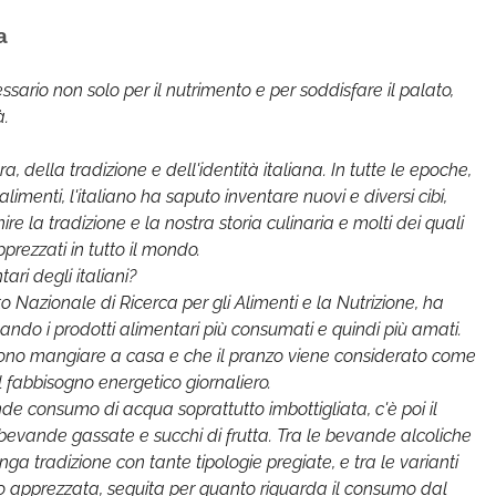
a
ecessario non solo per il nutrimento e per soddisfare il palato,
à.
 della tradizione e dell'identità italiana. In tutte le epoche,
imenti, l'italiano ha saputo inventare nuovi e diversi cibi,
re la tradizione e la nostra storia culinaria e molti dei quali
rezzati in tutto il mondo.
ari degli italiani?
 Nazionale di Ricerca per gli Alimenti e la Nutrizione, ha
duando i prodotti alimentari più consumati e quindi più amati.
iscono mangiare a casa e che il pranzo viene considerato come
l fabbisogno energetico giornaliero.
e consumo di acqua soprattutto imbottigliata, c'è poi il
, bevande gassate e succhi di frutta. Tra le bevande alcoliche
ga tradizione con tante tipologie pregiate, e tra le varianti
to apprezzata, seguita per quanto riguarda il consumo dal