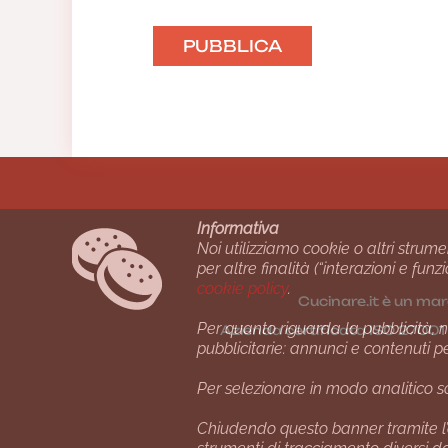
Informativa
Noi utilizziamo cookie o altri strume
per altre finalità (“interazioni e fu
cookie policy
.
Cucinare.it è un mar
Per quanto riguarda la pubblicità, no
Azienda certiﬁcata ISO 2700
pubblicitarie: annunci e contenuti p
Per selezionare in modo analitico so
Chiudendo questo banner tramite l’