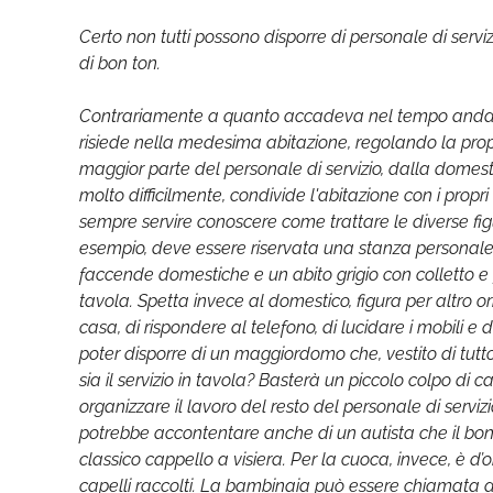
Certo non tutti possono disporre di personale di serv
di bon ton.
Contrariamente a quanto accadeva nel tempo andato, è 
risiede nella medesima abitazione, regolando la propr
maggior parte del personale di servizio, dalla domestica
molto difficilmente, condivide l'abitazione con i prop
sempre servire conoscere come trattare le diverse figu
esempio, deve essere riservata una stanza personale 
faccende domestiche e un abito grigio con colletto e
tavola. Spetta invece al domestico, figura per altro or
casa, di rispondere al telefono, di lucidare i mobili e
poter disporre di un maggiordomo che, vestito di tutt
sia il servizio in tavola? Basterà un piccolo colpo di c
organizzare il lavoro del resto del personale di servizio
potrebbe accontentare anche di un autista che il bon 
classico cappello a visiera. Per la cuoca, invece, è d
capelli raccolti. La bambinaia può essere chiamata a 