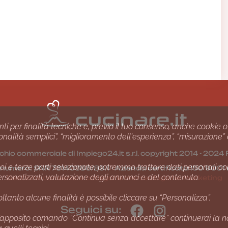
nti per finalità tecniche e, previo il tuo consenso, anche cookie o
nzionalità semplici”, “miglioramento dell'esperienza”, “misurazione”
chio commerciale di Impiego24.it s.r.l. copyright 2014 - 20
i e terze parti selezionate, potremmo trattare dati personali come 
1 numero: SNR 73140386/89/I - Azienda certiﬁcata ISO 90
ersonalizzati, valutazione degli annunci e del contenuto.
Gestione consensi e categorie merceologiche marketing
ltanto alcune finalità è possibile cliccare su “Personalizza”.
Seguici su:
apposito comando “Continua senza accettare” continuerai la navi