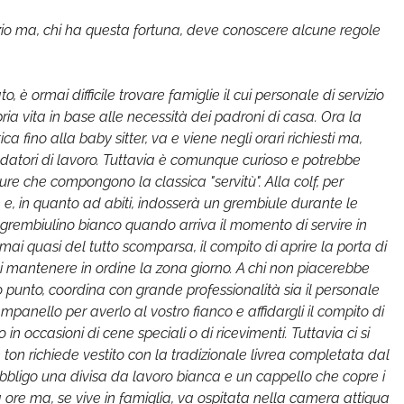
izio ma, chi ha questa fortuna, deve conoscere alcune regole
ormai difficile trovare famiglie il cui personale di servizio
ia vita in base alle necessità dei padroni di casa. Ora la
 fino alla baby sitter, va e viene negli orari richiesti ma,
ri datori di lavoro. Tuttavia è comunque curioso e potrebbe
re che compongono la classica "servitù". Alla colf, per
e, in quanto ad abiti, indosserà un grembiule durante le
 grembiulino bianco quando arriva il momento di servire in
mai quasi del tutto scomparsa, il compito di aprire la porta di
 di mantenere in ordine la zona giorno. A chi non piacerebbe
o punto, coordina con grande professionalità sia il personale
ampanello per averlo al vostro fianco e affidargli il compito di
 in occasioni di cene speciali o di ricevimenti. Tuttavia ci si
ton richiede vestito con la tradizionale livrea completata dal
’obbligo una divisa da lavoro bianca e un cappello che copre i
ore ma, se vive in famiglia, va ospitata nella camera attigua