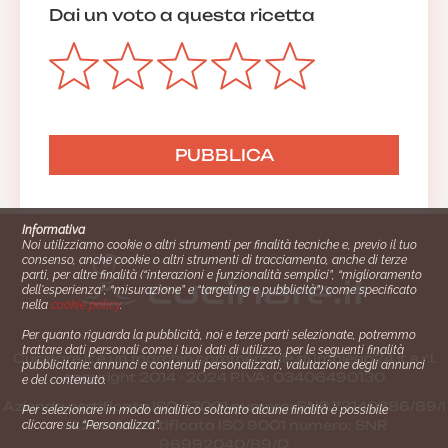
Dai un voto a questa ricetta
Informativa
Noi utilizziamo cookie o altri strumenti per finalità tecniche e, previo il tuo
consenso, anche cookie o altri strumenti di tracciamento, anche di terze
parti, per altre finalità (“interazioni e funzionalità semplici”, “miglioramento
dell'esperienza”, “misurazione” e “targeting e pubblicità”) come specificato
nella
cookie policy
.
Per quanto riguarda la pubblicità, noi e terze parti selezionate, potremmo
trattare dati personali come i tuoi dati di utilizzo, per le seguenti finalità
Cucinare.it è un marchio commerciale di Impiego24.it s.r.l.
pubblicitarie: annunci e contenuti personalizzati, valutazione degli annunci
copyright 2014 - 2024 P.IVA: 03406490130
e del contenuto.
Azienda certiﬁcata ISO 27001 numero: SNR 73140386/89/I
Per selezionare in modo analitico soltanto alcune finalità è possibile
- Azienda certiﬁcata ISO 9001 numero: SNR
cliccare su “Personalizza”.
96992040/89/Q