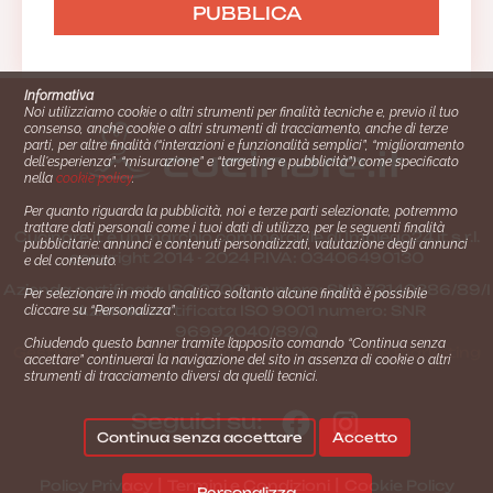
Informativa
Noi utilizziamo cookie o altri strumenti per finalità tecniche e, previo il tuo
consenso, anche cookie o altri strumenti di tracciamento, anche di terze
parti, per altre finalità (“interazioni e funzionalità semplici”, “miglioramento
dell'esperienza”, “misurazione” e “targeting e pubblicità”) come specificato
nella
cookie policy
.
Per quanto riguarda la pubblicità, noi e terze parti selezionate, potremmo
trattare dati personali come i tuoi dati di utilizzo, per le seguenti finalità
Cucinare.it è un marchio commerciale di Impiego24.it s.r.l.
pubblicitarie: annunci e contenuti personalizzati, valutazione degli annunci
copyright 2014 - 2024 P.IVA: 03406490130
e del contenuto.
Azienda certiﬁcata ISO 27001 numero: SNR 73140386/89/I
Per selezionare in modo analitico soltanto alcune finalità è possibile
- Azienda certiﬁcata ISO 9001 numero: SNR
cliccare su “Personalizza”.
96992040/89/Q
Chiudendo questo banner tramite l’apposito comando “Continua senza
Gestione consensi e categorie merceologiche marketing
accettare” continuerai la navigazione del sito in assenza di cookie o altri
strumenti di tracciamento diversi da quelli tecnici.
Seguici su:
Continua senza accettare
Accetto
|
|
Policy Privacy
Termini e Condizioni
Cookie Policy
Personalizza