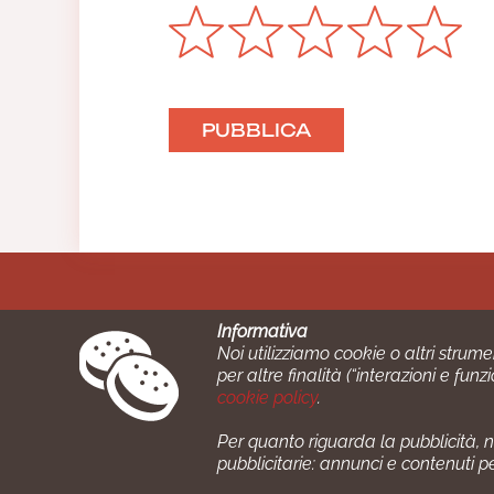
Informativa
Noi utilizziamo cookie o altri strume
per altre finalità (“interazioni e fu
cookie policy
.
Cucinare.it è un mar
Per quanto riguarda la pubblicità, no
Azienda certiﬁcata ISO 2700
pubblicitarie: annunci e contenuti p