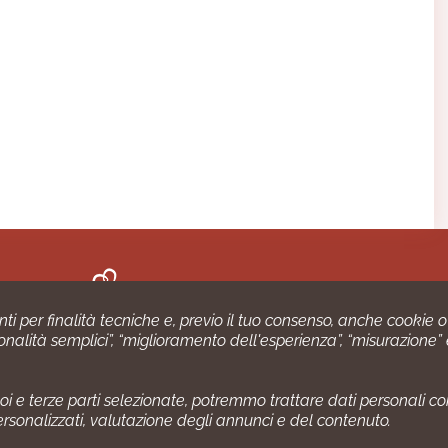
nti per finalità tecniche e, previo il tuo consenso, anche cookie o
nzionalità semplici”, “miglioramento dell'esperienza”, “misurazione”
chio commerciale di Impiego24.it s.r.l. copyright 2014 - 20
i e terze parti selezionate, potremmo trattare dati personali come 
1 numero: SNR 73140386/89/I - Azienda certiﬁcata ISO 90
ersonalizzati, valutazione degli annunci e del contenuto.
Gestione consensi e categorie merceologiche marketing