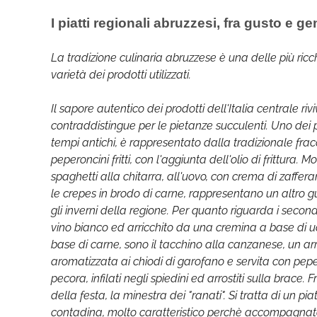
I piatti regionali abruzzesi, fra gusto e g
La tradizione culinaria abruzzese è una delle più ricche
varietà dei prodotti utilizzati.
Il sapore autentico dei prodotti dell'Italia centrale riviv
contraddistingue per le pietanze succulenti. Uno dei pi
tempi antichi, è rappresentato dalla tradizionale fracch
peperoncini fritti, con l'aggiunta dell'olio di frittura. M
spaghetti alla chitarra, all'uovo, con crema di zaffera
le crepes in brodo di carne, rappresentano un altro gu
gli inverni della regione. Per quanto riguarda i second
vino bianco ed arricchito da una cremina a base di uo
base di carne, sono il tacchino alla canzanese, un arr
aromatizzata ai chiodi di garofano e servita con peperoni
pecora, infilati negli spiedini ed arrostiti sulla brace
della festa, la minestra dei "ranati". Si tratta di un pi
contadina, molto caratteristico perchè accompagnato 