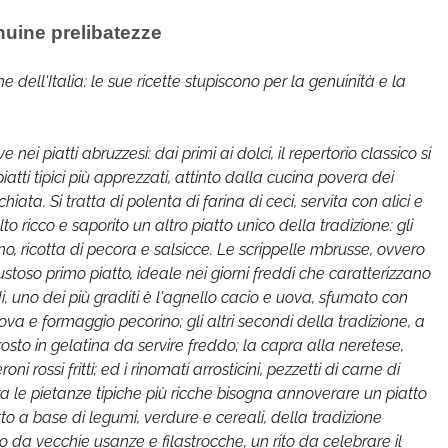
enuine prelibatezze
 dell'Italia: le sue ricette stupiscono per la genuinità e la
e nei piatti abruzzesi: dai primi ai dolci, il repertorio classico si
atti tipici più apprezzati, attinto dalla cucina povera dei
iata. Si tratta di polenta di farina di ceci, servita con alici e
olto ricco e saporito un altro piatto unico della tradizione: gli
no, ricotta di pecora e salsicce. Le scrippelle mbrusse, ovvero
stoso primo piatto, ideale nei giorni freddi che caratterizzano
i, uno dei più graditi è l'agnello cacio e uova, sfumato con
va e formaggio pecorino; gli altri secondi della tradizione, a
osto in gelatina da servire freddo; la capra alla neretese,
 rossi fritti; ed i rinomati arrosticini, pezzetti di carne di
. Fra le pietanze tipiche più ricche bisogna annoverare un piatto
atto a base di legumi, verdure e cereali, della tradizione
da vecchie usanze e filastrocche, un rito da celebrare il