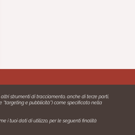
 altri strumenti di tracciamento, anche di terze parti,
 e “targeting e pubblicità”) come specificato nella
24 P.IVA: 03406490130
i tuoi dati di utilizzo, per le seguenti finalità
01 numero: SNR 96992040/89/Q