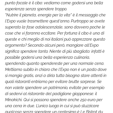
punto focale è il cibo: vediamo come godersi una bella
esperienza senza spendere troppo.
"Nutrire il pianeta, energia per la vita" è il messaggio che
l'Expo vuole trasmettere quest'anno. Purtroppo se avete
superato la fase adolescenziale, sono davvero poche le
cose che vi faranno eccitare. Per fortuna il cibo è una di
queste e chi meglio di noi italiani può apprezzare questo
argomento? Secondo alcuni però, mangiare all'Expo
significa spendere tanto. Niente di più sbagliato: infatti è
possibile godersi una bella esperienza culinaria,
spendendo quanto spendereste per una normale cena.
Mettiamo subito in chiaro che l'Expo non è un posto dove
si mangia gratis, anzi a dirla tutta bisogna stare attenti in
quali ristoranti entriamo per evitare brutte sorprese. Se
non volete spendere un patrimonio, evitate per esempio
di sedervi al ristorante del padiglione giapponese: il
Minokichi. Qui si possono spendere anche 250 euro per
una cena in due. L’unico luogo in cui si può stuzzicare
qualcosa senza spendere un centesimo è Le Bistrot du