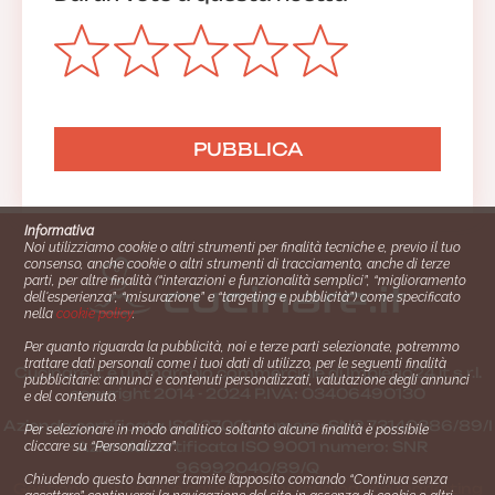
Informativa
Noi utilizziamo cookie o altri strumenti per finalità tecniche e, previo il tuo
consenso, anche cookie o altri strumenti di tracciamento, anche di terze
parti, per altre finalità (“interazioni e funzionalità semplici”, “miglioramento
dell'esperienza”, “misurazione” e “targeting e pubblicità”) come specificato
nella
cookie policy
.
Per quanto riguarda la pubblicità, noi e terze parti selezionate, potremmo
trattare dati personali come i tuoi dati di utilizzo, per le seguenti finalità
Cucinare.it è un marchio commerciale di Impiego24.it s.r.l.
pubblicitarie: annunci e contenuti personalizzati, valutazione degli annunci
copyright 2014 - 2024 P.IVA: 03406490130
e del contenuto.
Azienda certiﬁcata ISO 27001 numero: SNR 73140386/89/I
Per selezionare in modo analitico soltanto alcune finalità è possibile
- Azienda certiﬁcata ISO 9001 numero: SNR
cliccare su “Personalizza”.
96992040/89/Q
Chiudendo questo banner tramite l’apposito comando “Continua senza
Gestione consensi e categorie merceologiche marketing