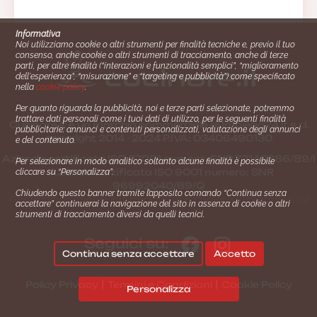
Informativa
Noi utilizziamo cookie o altri strumenti per finalità tecniche e, previo il tuo
consenso, anche cookie o altri strumenti di tracciamento, anche di terze
parti, per altre finalità (“interazioni e funzionalità semplici”, “miglioramento
dell'esperienza”, “misurazione” e “targeting e pubblicità”) come specificato
nella
cookie policy
.
Per quanto riguarda la pubblicità, noi e terze parti selezionate, potremmo
trattare dati personali come i tuoi dati di utilizzo, per le seguenti finalità
Cucinare.it è un marchio commerciale di Impiego24.it s.r.l.
pubblicitarie: annunci e contenuti personalizzati, valutazione degli annunci
copyright 2014 - 2024 P.IVA: 03406490130
e del contenuto.
Azienda certiﬁcata ISO 27001 numero: SNR 73140386/89/I
Per selezionare in modo analitico soltanto alcune finalità è possibile
- Azienda certiﬁcata ISO 9001 numero: SNR
cliccare su “Personalizza”.
96992040/89/Q
Chiudendo questo banner tramite l’apposito comando “Continua senza
Gestione consensi e categorie merceologiche marketing
accettare” continuerai la navigazione del sito in assenza di cookie o altri
strumenti di tracciamento diversi da quelli tecnici.
Seguici su:
Continua senza accettare
Accetto
|
|
Policy Privacy
Termini e Condizioni
Cookie Policy
Personalizza