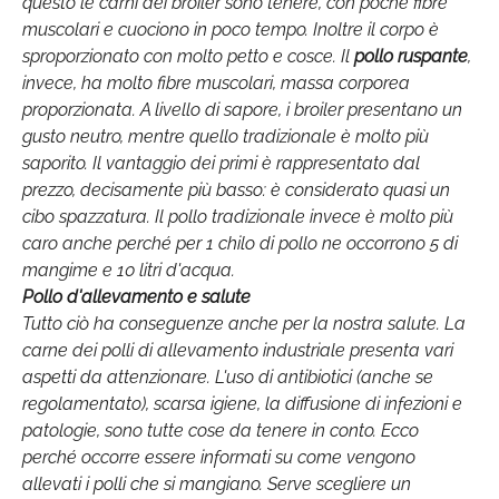
questo le carni dei broiler sono tenere, con poche fibre
muscolari e cuociono in poco tempo. Inoltre il corpo è
sproporzionato con molto petto e cosce. Il
pollo ruspante
,
invece, ha molto fibre muscolari, massa corporea
proporzionata. A livello di sapore, i broiler presentano un
gusto neutro, mentre quello tradizionale è molto più
saporito. Il vantaggio dei primi è rappresentato dal
prezzo, decisamente più basso: è considerato quasi un
cibo spazzatura. Il pollo tradizionale invece è molto più
caro anche perché per 1 chilo di pollo ne occorrono 5 di
mangime e 10 litri d'acqua.
Pollo d'allevamento
e salute
Tutto ciò ha conseguenze anche per la nostra salute. La
carne dei polli di allevamento industriale presenta vari
aspetti da attenzionare. L'uso di antibiotici (anche se
regolamentato), scarsa igiene, la diffusione di infezioni e
patologie, sono tutte cose da tenere in conto. Ecco
perché occorre essere informati su come vengono
allevati i polli che si mangiano. Serve scegliere un