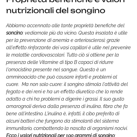
nutrizionali del songino
Abbiamo accennato alle tante proprietà benefiche del
soncino
: vediamole più da vicino. Questa insalata è utile
per la prevenzione di anemia e arteriosclerosi; grazie
all'effetto rinforzante dei vasi capillari è utile nel prevenire
le malattie cardiovascolari. Tutto ciò si ottiene per la
presenza delle Vitamine di tipo B capaci di ridurre
l'omocistina presente nel sangue. Questo è un
amminoacido che può causare infarti e problemi al
cuore. Ma non solo cuore: il songino stimola l'attività del
fegato e dei reni e ha un effetto diuretico che lo rende
adatto a chi ha problemi a digerire i grassi. Il suo gusto
amarognoli deriva dalla presenza di inulina, fibra che fa
bene all'intestino. L'inulina è, infatti, il cibo preferito di
alcuni batteri che fungono da stimolanti del sistema
immunitario, combattendo la nascita di organismi nocivi.
Ecco i valori nutrizionali per 100 grammi di songino
: