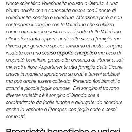
Nome scientifico
Valerianella locusta
o Olitaria, è una
pianta edibile che è conosciuta anche con il nome di
valerianella, soncino o valeriana. Attenzione però a non
confondere il songino con la Valeriana che si utilizza
come calmante: in questo caso si parla della Valeriana
officinalis, pianta appartenente alla stessa famiglia ma
diversa per genere e specie. Torniamo al nostro songino,
insalata con uno
scarso apporto energetico
ma ricco di
proprietà benefiche grazie alla presenza di vitamine, sali
minerali e fibre. Appartenente alla famiglia delle Cicorie,
cresce in maniera spontanea su prati e terreni sabbiosi
ma può anche essere coltivata. Presenta fiori bianchi o
azzurri e piccole foglie carnose. Del songino si trovano
diverse varietà: c'è il songino d'Olanda che è
caratterizzato da foglie lunghe e allargate; da ricordare
anche la variante d'Etampes, con foglie corte e cespi
compatti.
Proprietà benefiche e valori