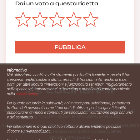
Dai un voto a questa ricetta
Informativa
Noi utilizziamo cookie o altri strumenti per finalità tecniche e, previo il tuo
consenso, anche cookie o altri strumenti di tracciamento, anche di terze
parti, per altre finalità (“interazioni e funzionalità semplici”, “miglioramento
dell'esperienza”, “misurazione” e “targeting e pubblicità”) come specificato
nella
cookie policy
.
Per quanto riguarda la pubblicità, noi e terze parti selezionate, potremmo
trattare dati personali come i tuoi dati di utilizzo, per le seguenti finalità
Cucinare.it è un marchio commerciale di Impiego24.it s.r.l.
pubblicitarie: annunci e contenuti personalizzati, valutazione degli annunci
copyright 2014 - 2024 P.IVA: 03406490130
e del contenuto.
Azienda certiﬁcata ISO 27001 numero: SNR 73140386/89/I
Per selezionare in modo analitico soltanto alcune finalità è possibile
- Azienda certiﬁcata ISO 9001 numero: SNR
cliccare su “Personalizza”.
96992040/89/Q